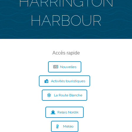
HARRINGTON
HARBOUR
Accès rapide
Nouvelles
Activités touristiques
La Route Blanche
Relais Nordik
Météo