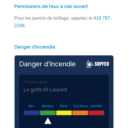
Permissions de feux à ciel ouvert
Pour les permis de brûlage, appelez le
418 787-
2246
.
Danger d’incendie
Danger d’incendie
Prévision pour:
Le golfe St-Laurent
Bas
Modéré
Élevé
Très Élevé
Extrême