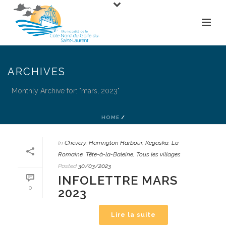
ARCHIVES
Monthly Archive for: "mars, 2023"
HOME
/
In
Chevery
,
Harrington Harbour
,
Kegaska
,
La
Romaine
,
Tête-à-la-Baleine
,
Tous les villages
Posted
30/03/2023
INFOLETTRE MARS
0
2023
Lire la suite