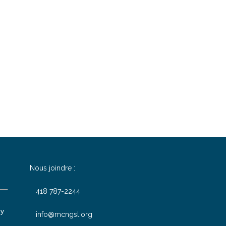
Nous joindre :
418 787-2244
ry
info@mcngsl.org