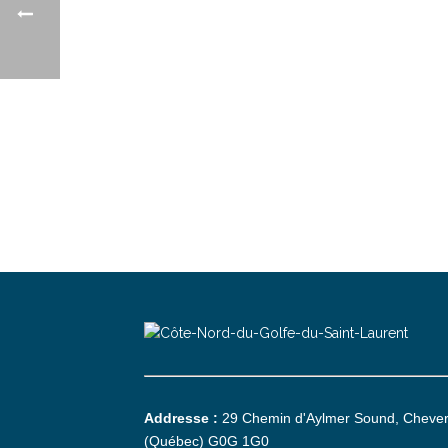
Addresse :
29 Chemin d'Aylmer Sound, Cheve
(Québec) G0G 1G0