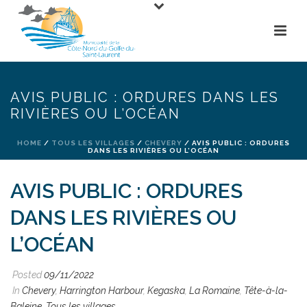
AVIS PUBLIC : ORDURES DANS LES
RIVIÈRES OU L’OCÉAN
HOME
/
TOUS LES VILLAGES
/
CHEVERY
/ AVIS PUBLIC : ORDURES
DANS LES RIVIÈRES OU L’OCÉAN
AVIS PUBLIC : ORDURES
DANS LES RIVIÈRES OU
L’OCÉAN
Posted
09/11/2022
In
Chevery
,
Harrington Harbour
,
Kegaska
,
La Romaine
,
Tête-à-la-
Baleine
,
Tous les villages