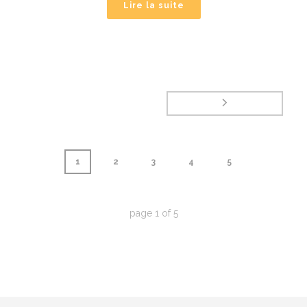
Lire la suite
1
2
3
4
5
page
1
of
5